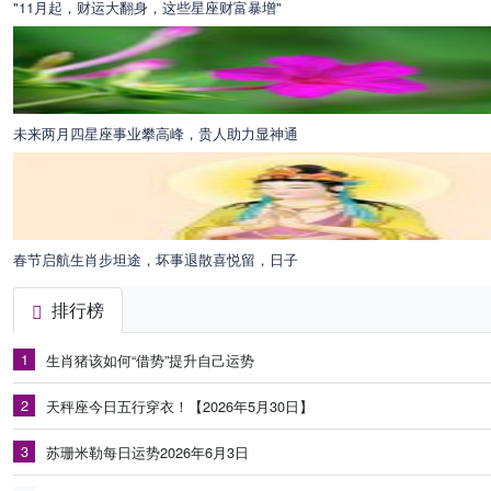
"11月起，财运大翻身，这些星座财富暴增"
未来两月四星座事业攀高峰，贵人助力显神通
春节启航生肖步坦途，坏事退散喜悦留，日子
排行榜
1
生肖猪该如何“借势”提升自己运势
2
天秤座今日五行穿衣！【2026年5月30日】
3
苏珊米勒每日运势2026年6月3日