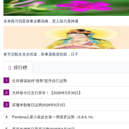
未来两月四星座事业攀高峰，贵人助力显神通
春节启航生肖步坦途，坏事退散喜悦留，日子
排行榜
1
生肖猪该如何“借势”提升自己运势
2
天秤座今日五行穿衣！【2026年5月30日】
3
苏珊米勒每日运势2026年6月3日
4
Pandora占星小巫处女座一周塔罗运势（6.8-6.14）
5
星座女神每日星座运势2026年6月15日