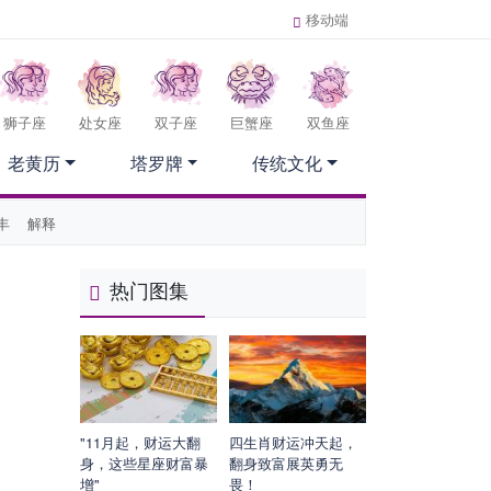
移动端
狮子座
处女座
双子座
巨蟹座
双鱼座
老黄历
塔罗牌
传统文化
丰
解释
热门图集
"11月起，财运大翻
四生肖财运冲天起，
身，这些星座财富暴
翻身致富展英勇无
增"
畏！