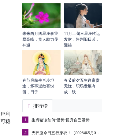
未来两月四星座事业
11月上旬三星座转运
攀高峰，贵人助力显
发财，告别旧日苦，
神通
迎接
春节启航生肖步坦
春节前夕五生肖富贵
途，坏事退散喜悦
无忧，职场发展有
留，日子
成，钱
排行榜
天秤利
1
生肖猪该如何“借势”提升自己运势
即可稳
2
天秤座今日五行穿衣！【2026年5月30日】