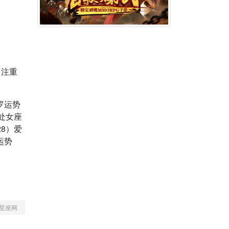
月注重
塔罗运势
主处女座
28）爱
运势
星座网