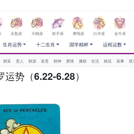
座
水瓶座
天蝎座
射手座
摩羯座
白羊座
金牛座
生肖运势
十二生肖
国学精粹
运程运数
财富
贵人
财源
富贵
财神
爱情
属相
生活
桃花
喜事
双
势（6.22-6.28）