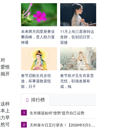
未来两月四星座事业
11月上旬三星座转运
攀高峰，贵人助力显
发财，告别旧日苦，
神通
迎接
退对
与爱恨
起揭开
春节启航生肖步坦
春节前夕五生肖富贵
途，坏事退散喜悦
无忧，职场发展有
留，日子
成，钱
排行榜
，这样
基本上
1
生肖猪该如何“借势”提升自己运势
能力早
依然可
2
天秤座今日五行穿衣！【2026年5月30日】