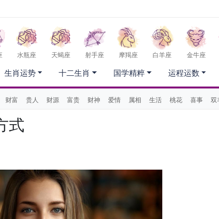
座
水瓶座
天蝎座
射手座
摩羯座
白羊座
金牛座
生肖运势
十二生肖
国学精粹
运程运数
财富
贵人
财源
富贵
财神
爱情
属相
生活
桃花
喜事
双
方式