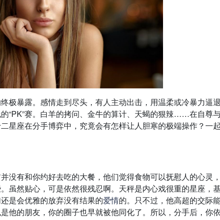
的终极暴露。感情走到尽头，有人主动出击，用温柔或冷暴力逼
的“PK”赛。白羊的拷问、金牛的算计、天蝎的狠辣……在自尊
十二星座在分手博弈中，究竟会有怎样让人胆寒的极端操作？一
前并没有和你约好去吃的大餐，他们觉得食物可以抚慰人的心灵
些。虽然贴心，可是依然很残忍啊。天秤是内心戏很重的星座，
们还是会优雅的放弃没有结果的
爱情
的。只不过，他高超的交际
也是他的朋友，你的圈子也早就被他同化了。所以，分手后，你