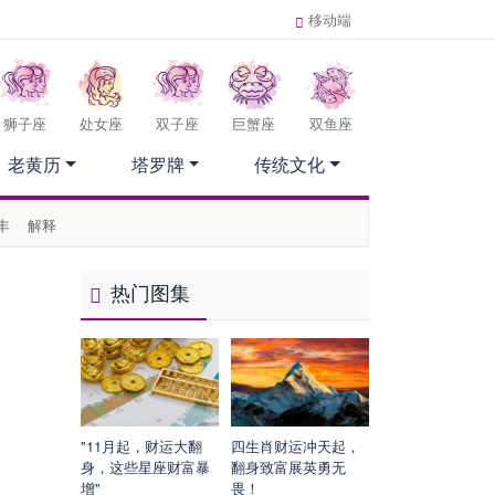
移动端
狮子座
处女座
双子座
巨蟹座
双鱼座
老黄历
塔罗牌
传统文化
丰
解释
热门图集
"11月起，财运大翻
四生肖财运冲天起，
身，这些星座财富暴
翻身致富展英勇无
增"
畏！