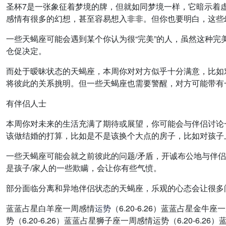
圣杯7是一张象征着梦境的牌，但就如同梦境一样，它暗示着
感情有很多的幻想，甚至容易想入非非。但你也要明白，这些
一些天蝎座可能会遇到某个你认为很“完美”的人，虽然这种
仓促决定。
而处于暧昧状态的天蝎座，本周你对对方似乎十分满意，比如
将彼此的关系挑明。但一些天蝎座也需要警醒，对方可能带有
有伴侣人士
本周你对未来的生活充满了期待或展望，你可能会与伴侣讨论
该做结婚的打算，比如是不是该换个大点的房子，比如对孩子
一些天蝎座可能会就之前彼此的问题/矛盾，开诚布公地与伴
是孩子/家人的一些欺瞒，会让你有些气愤。
部分面临分离和异地伴侣状态的天蝎座，乐观的心态会让很多
蓝蓝占星白羊座一周感情
运势
（6.20-6.26）蓝蓝占星金牛
势（6.20-6.26）蓝蓝占星狮子座一周感情运势（6.20-6.2