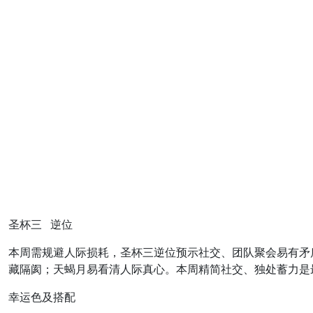
圣杯三 逆位
本周需规避人际损耗，圣杯三逆位预示社交、团队聚会易有矛
藏隔阂；天蝎月易看清人际真心。本周精简社交、独处蓄力是
幸运色及搭配