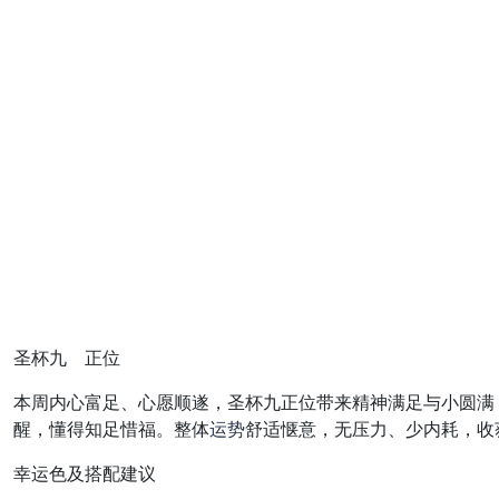
圣杯九 正位
本周内心富足、心愿顺遂，圣杯九正位带来精神满足与小圆满
醒，懂得知足惜福。整体
运势
舒适惬意，无压力、少内耗，收
幸运色及搭配建议