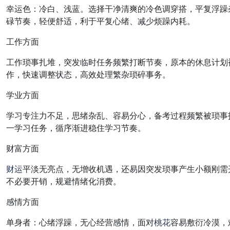
幸运色：冷白、浅蓝。选择干净清爽的冷色调穿搭，平复浮躁
碌节奏，轻便舒适，利于平复心绪、减少烦躁内耗。
工作方面
工作琐事扎堆，突发临时任务频繁打断节奏，原本的休息计划
作，快速调整状态，高效处理繁杂琐碎事务。
学业方面
学习专注力不足，思绪杂乱、容易分心，备考过程频繁被琐事
一学习任务，循序渐进稳住学习节奏。
财富方面
财运
平淡无亮点，无增收机遇，还易因突发琐事产生小额刚需
不必要开销，规避情绪化消费。
感情方面
单身者：心绪浮躁，无心经营感情，面对
桃花
容易敷衍冷漠，