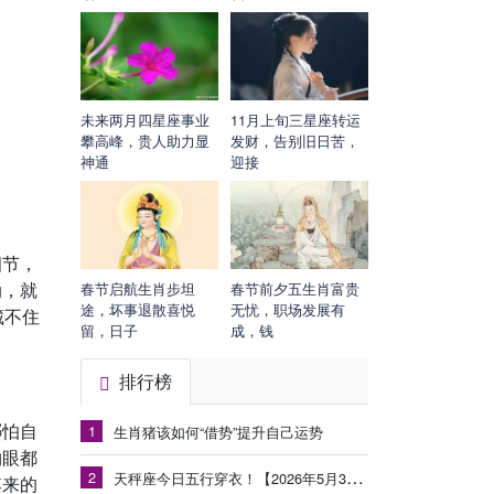
未来两月四星座事业
11月上旬三星座转运
攀高峰，贵人助力显
发财，告别旧日苦，
神通
迎接
细节，
动，就
春节启航生肖步坦
春节前夕五生肖富贵
途，坏事退散喜悦
无忧，职场发展有
藏不住
留，日子
成，钱
排行榜
哪怕自
1
生肖猪该如何“借势”提升自己运势
物眼都
2
天秤座今日五行穿衣！【2026年5月30日】
其来的