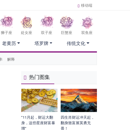
移动端
狮子座
处女座
双子座
巨蟹座
双鱼座
老黄历
塔罗牌
传统文化
丰
解释
热门图集
"11月起，财运大翻
四生肖财运冲天起，
身，这些星座财富暴
翻身致富展英勇无
增"
畏！