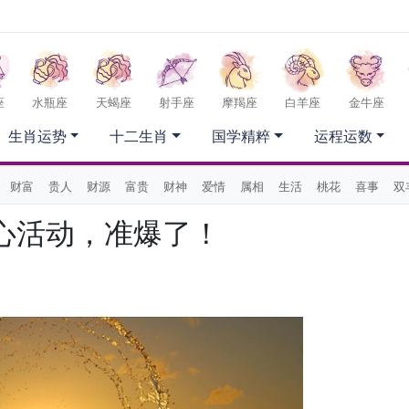
座
水瓶座
天蝎座
射手座
摩羯座
白羊座
金牛座
生肖运势
十二生肖
国学精粹
运程运数
财富
贵人
财源
富贵
财神
爱情
属相
生活
桃花
喜事
双
心活动，准爆了！