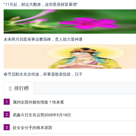
"11月起，财运大翻身，这些星座财富暴增"
未来两月四星座事业攀高峰，贵人助力显神通
春节启航生肖步坦途，坏事退散喜悦留，日子
排行榜
1
属鸡女因何败给情敌？快来看
2
易鑫今日生肖运势2026年5月16日
3
处女女分手的根本原因