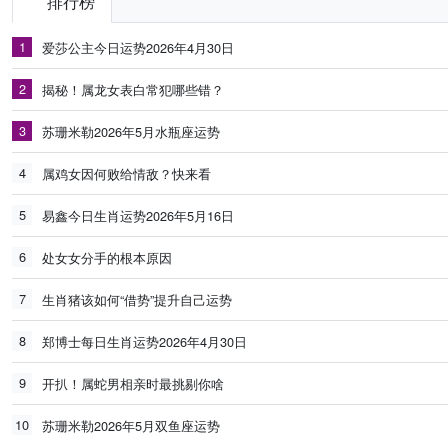
排行榜
1
爱莎公主今日运势2026年4月30日
2
揭秘！属龙女表白常犯哪些错？
3
苏珊米勒2026年5月水瓶座运势
4
属鸡女因何败给情敌？快来看
5
易鑫今日生肖运势2026年5月16日
6
处女女分手的根本原因
7
生肖猪该如何“借势”提升自己运势
8
郑博士每日生肖运势2026年4月30日
9
开扒！属蛇男相亲时最挑剔你啥
10
苏珊米勒2026年5月双鱼座运势