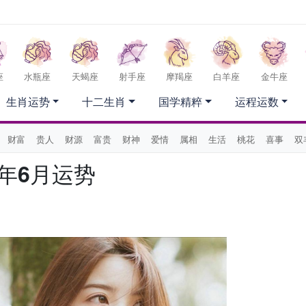
座
水瓶座
天蝎座
射手座
摩羯座
白羊座
金牛座
生肖运势
十二生肖
国学精粹
运程运数
财富
贵人
财源
富贵
财神
爱情
属相
生活
桃花
喜事
双
6年6月运势