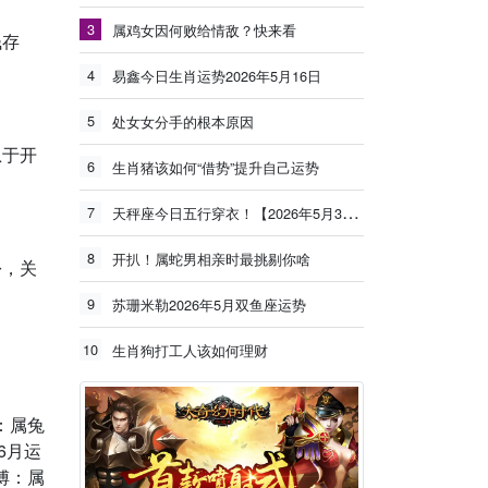
3
属鸡女因何败给情敌？快来看
钱存
4
易鑫今日生肖运势2026年5月16日
5
处女女分手的根本原因
急于开
6
生肖猪该如何“借势”提升自己运势
7
天秤座今日五行穿衣！【2026年5月30日】
8
开扒！属蛇男相亲时最挑剔你啥
份，关
9
苏珊米勒2026年5月双鱼座运势
10
生肖狗打工人该如何理财
：属兔
6月运
傅：属