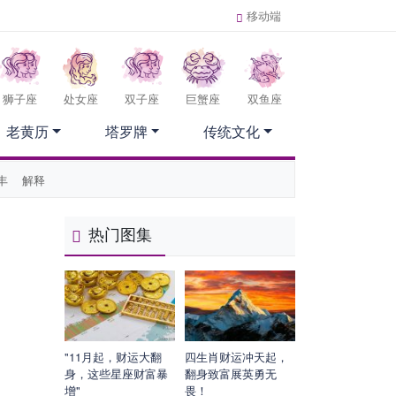
移动端
狮子座
处女座
双子座
巨蟹座
双鱼座
老黄历
塔罗牌
传统文化
丰
解释
热门图集
"11月起，财运大翻
四生肖财运冲天起，
身，这些星座财富暴
翻身致富展英勇无
增"
畏！