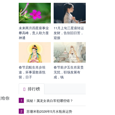
未来两月四星座事业
11月上旬三星座转运
攀高峰，贵人助力显
发财，告别旧日苦，
神通
迎接
春节启航生肖步坦
春节前夕五生肖富贵
途，坏事退散喜悦
无忧，职场发展有
留，日子
成，钱
排行榜
在给你
1
揭秘！属龙女表白常犯哪些错？
2
苏珊米勒2026年5月水瓶座运势