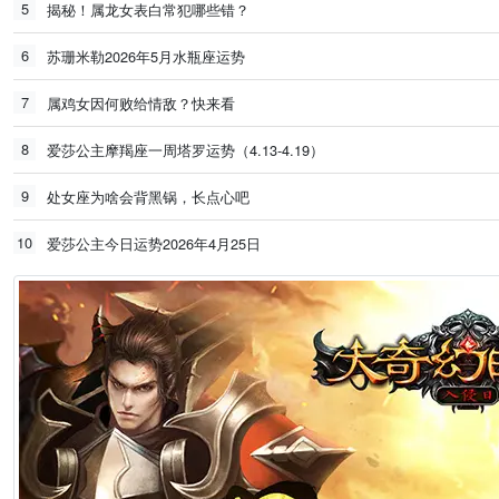
5
揭秘！属龙女表白常犯哪些错？
6
苏珊米勒2026年5月水瓶座运势
7
属鸡女因何败给情敌？快来看
8
爱莎公主摩羯座一周塔罗运势（4.13-4.19）
9
处女座为啥会背黑锅，长点心吧
10
爱莎公主今日运势2026年4月25日