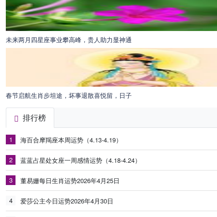
未来两月四星座事业攀高峰，贵人助力显神通
春节启航生肖步坦途，坏事退散喜悦留，日子
排行榜
1
海百合摩羯座本周运势（4.13-4.19）
2
蓝蓝占星处女座一周感情运势（4.18-4.24）
3
董易姗每日生肖运势2026年4月25日
4
爱莎公主今日运势2026年4月30日