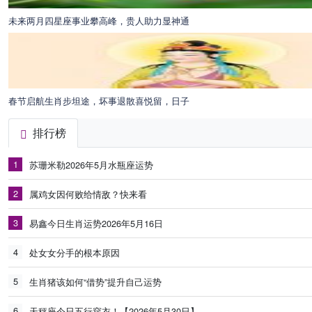
未来两月四星座事业攀高峰，贵人助力显神通
春节启航生肖步坦途，坏事退散喜悦留，日子
排行榜
1
苏珊米勒2026年5月水瓶座运势
2
属鸡女因何败给情敌？快来看
3
易鑫今日生肖运势2026年5月16日
4
处女女分手的根本原因
5
生肖猪该如何“借势”提升自己运势
6
天秤座今日五行穿衣！【2026年5月30日】