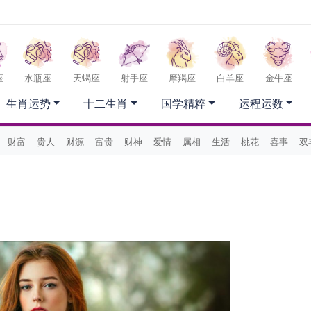
座
水瓶座
天蝎座
射手座
摩羯座
白羊座
金牛座
生肖运势
十二生肖
国学精粹
运程运数
财富
贵人
财源
富贵
财神
爱情
属相
生活
桃花
喜事
双