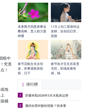
未来两月四星座事业
11月上旬三星座转运
攀高峰，贵人助力显
发财，告别旧日苦，
神通
迎接
因暗中
”！究竟
春节启航生肖步坦
春节前夕五生肖富贵
途，坏事退散喜悦
无忧，职场发展有
痛点！
留，日子
成，钱
排行榜
上或地
子上
1
苏珊米勒2026年5月水瓶座运势
垃圾桶
2
属鸡女因何败给情敌？快来看