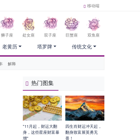
移动端
狮子座
处女座
双子座
巨蟹座
双鱼座
老黄历
塔罗牌
传统文化
丰
解释
热门图集
"11月起，财运大翻
四生肖财运冲天起，
身，这些星座财富暴
翻身致富展英勇无
增"
畏！