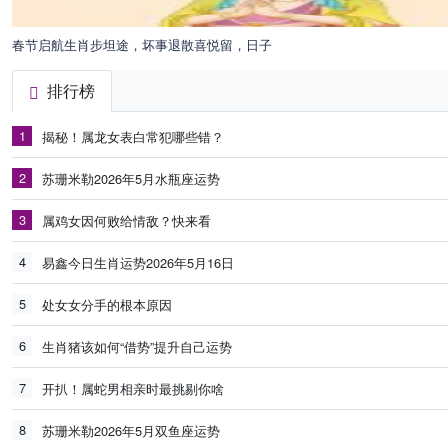
春节启航生肖步坦途，坏事退散喜悦留，日子
排行榜
1
揭秘！属龙女表白常犯哪些错？
2
苏珊米勒2026年5月水瓶座运势
3
属鸡女因何败给情敌？快来看
4
易鑫今日生肖运势2026年5月16日
5
处女女分手的根本原因
6
生肖猪该如何“借势”提升自己运势
7
开扒！属蛇男相亲时最挑剔你啥
8
苏珊米勒2026年5月双鱼座运势