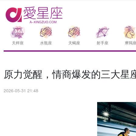
天枰座
水瓶座
天蝎座
射手座
摩羯
原力觉醒，情商爆发的三大星
2026-05-31 21:48