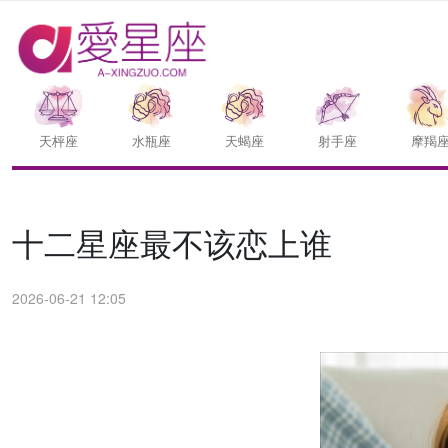
天枰座
水瓶座
天蝎座
射手座
摩羯
十二星座最不该恋上谁
2026-06-21 12:05