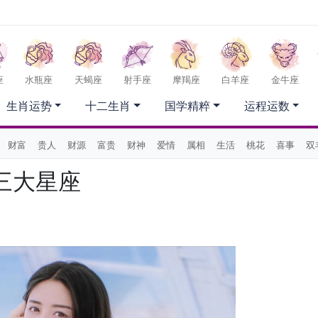
座
水瓶座
天蝎座
射手座
摩羯座
白羊座
金牛座
生肖运势
十二生肖
国学精粹
运程运数
财富
贵人
财源
富贵
财神
爱情
属相
生活
桃花
喜事
双
三大星座