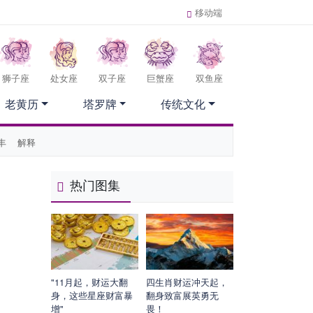
移动端
狮子座
处女座
双子座
巨蟹座
双鱼座
老黄历
塔罗牌
传统文化
丰
解释
热门图集
"11月起，财运大翻
四生肖财运冲天起，
身，这些星座财富暴
翻身致富展英勇无
增"
畏！