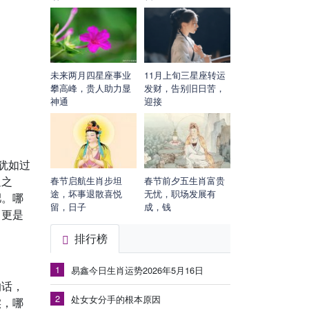
未来两月四星座事业
11月上旬三星座转运
攀高峰，贵人助力显
发财，告别旧日苦，
神通
迎接
犹如过
足之
春节启航生肖步坦
春节前夕五生肖富贵
途，坏事退散喜悦
无忧，职场发展有
肥。哪
留，日子
成，钱
，更是
排行榜
1
易鑫今日生肖运势2026年5月16日
的话，
2
处女女分手的根本原因
实，哪