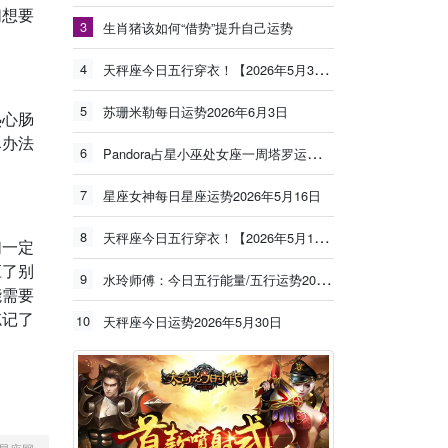
们想要
3
生肖猪该如何“借势”提升自己运势
4
天秤座今日五行穿衣！【2026年5月30日】
5
苏珊米勒每日运势2026年6月3日
热心肠
尽办法
6
Pandora占星小巫处女座一周塔罗运势（6.8-6.14）
7
星座女神每日星座运势2026年5月16日
8
天秤座今日五行穿衣！【2026年5月19日】
们一定
应了别
9
水玲师傅：今日五行能量/五行运势2026年5月25日
能需要
忘记了
10
天秤座今日运势2026年5月30日