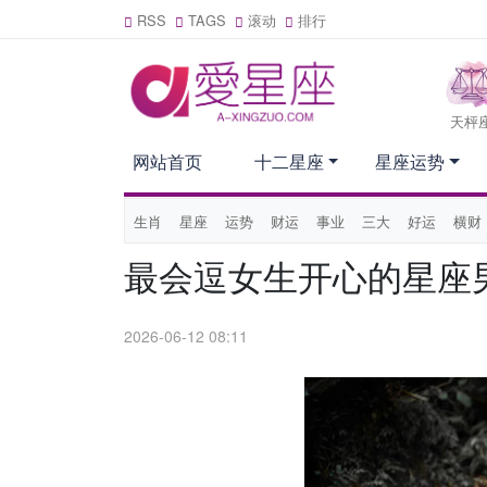
RSS
TAGS
滚动
排行
天枰
网站首页
十二星座
星座运势
生肖
星座
运势
财运
事业
三大
好运
横财
最会逗女生开心的星座
2026-06-12 08:11