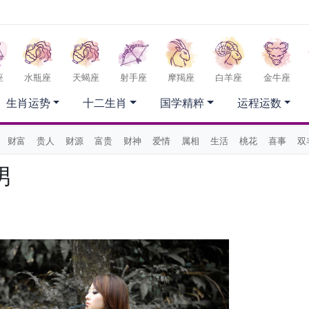
座
水瓶座
天蝎座
射手座
摩羯座
白羊座
金牛座
生肖运势
十二生肖
国学精粹
运程运数
财富
贵人
财源
富贵
财神
爱情
属相
生活
桃花
喜事
双
男