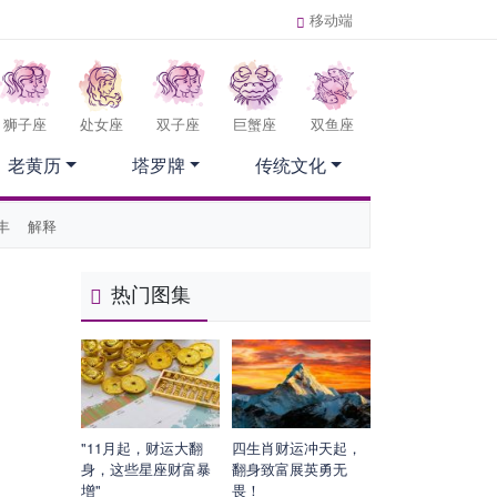
移动端
狮子座
处女座
双子座
巨蟹座
双鱼座
老黄历
塔罗牌
传统文化
丰
解释
热门图集
"11月起，财运大翻
四生肖财运冲天起，
身，这些星座财富暴
翻身致富展英勇无
增"
畏！