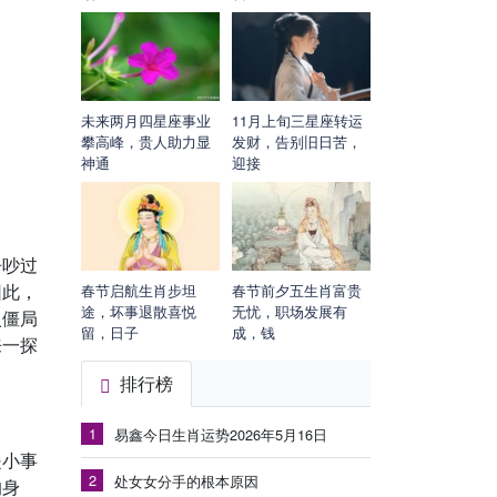
未来两月四星座事业
11月上旬三星座转运
攀高峰，贵人助力显
发财，告别旧日苦，
神通
迎接
争吵过
因此，
春节启航生肖步坦
春节前夕五生肖富贵
途，坏事退散喜悦
无忧，职场发展有
入僵局
留，日子
成，钱
来一探
排行榜
1
易鑫今日生肖运势2026年5月16日
是小事
2
处女女分手的根本原因
的身