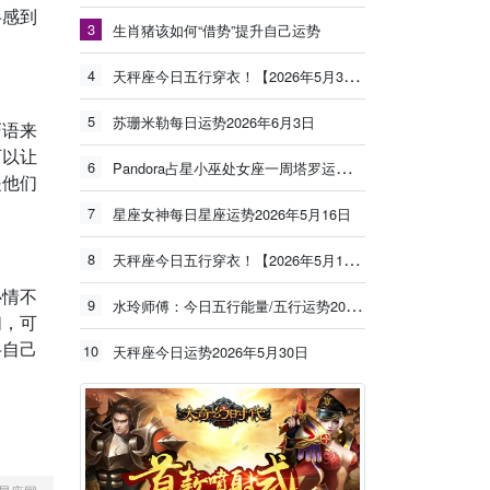
半感到
3
生肖猪该如何“借势”提升自己运势
4
天秤座今日五行穿衣！【2026年5月30日】
5
苏珊米勒每日运势2026年6月3日
巧语来
可以让
6
Pandora占星小巫处女座一周塔罗运势（6.8-6.14）
是他们
7
星座女神每日星座运势2026年5月16日
8
天秤座今日五行穿衣！【2026年5月19日】
心情不
9
水玲师傅：今日五行能量/五行运势2026年5月25日
们，可
半自己
10
天秤座今日运势2026年5月30日