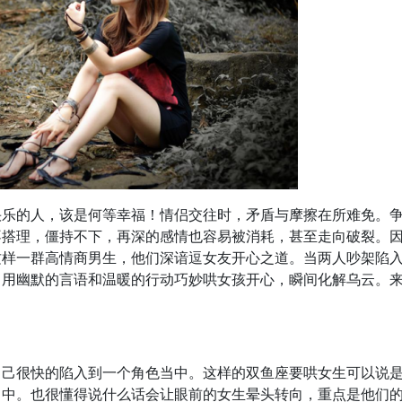
快乐的人，该是何等幸福！情侣交往时，矛盾与摩擦在所难免。
不搭理，僵持不下，再深的感情也容易被消耗，甚至走向破裂。
这样一群高情商男生，他们深谙逗女友开心之道。当两人吵架陷
，用幽默的言语和温暖的行动巧妙哄女孩开心，瞬间化解乌云。
自己很快的陷入到一个角色当中。这样的双鱼座要哄女生可以说
当中。也很懂得说什么话会让眼前的女生晕头转向，重点是他们