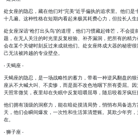
处女座的隐忍，藏在他们对“完美”近乎偏执的追求里。他们是
十几遍。这种性格在短期内看起来极其耗费心力，但拉长人生
处女座深谙“枪打出头鸟”的道理，他们习惯藏起锋芒，不会
题，在无人关注的时光里反复校验、补齐漏洞，把所有的精力
会在某个关键时刻反过来成就他们。处女座终成大器的秘密很
己无法被跨越的专业壁垒。
· 天蝎座 ·
天蝎座的隐忍，是一场战略性的蓄力，带着一种逆风翻盘的狠
座从不大喊大叫、不卖惨，而是面不改色地咽下所有委屈。因
天照常微笑，夜里却在失眠中反复咀嚼屈辱，随后咬着牙疯狂
他们拥有顶级的洞察力，能在暗处摸清局势，悄悄布局备选方
天，他们会瞬间爆发，一次性和生活算清楚账。莫欺少年穷，
在。
· 狮子座 ·