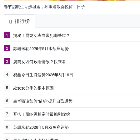
春节启航生肖步坦途，坏事退散喜悦留，日子
排行榜
1
揭秘！属龙女表白常犯哪些错？
2
苏珊米勒2026年5月水瓶座运势
3
属鸡女因何败给情敌？快来看
4
易鑫今日生肖运势2026年5月16日
5
处女女分手的根本原因
6
生肖猪该如何“借势”提升自己运势
7
开扒！属蛇男相亲时最挑剔你啥
8
苏珊米勒2026年5月双鱼座运势
9