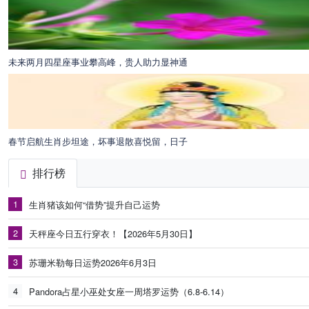
未来两月四星座事业攀高峰，贵人助力显神通
春节启航生肖步坦途，坏事退散喜悦留，日子
排行榜
1
生肖猪该如何“借势”提升自己运势
2
天秤座今日五行穿衣！【2026年5月30日】
3
苏珊米勒每日运势2026年6月3日
4
Pandora占星小巫处女座一周塔罗运势（6.8-6.14）