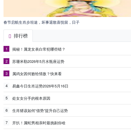
春节启航生肖步坦途，坏事退散喜悦留，日子
排行榜
1
揭秘！属龙女表白常犯哪些错？
2
苏珊米勒2026年5月水瓶座运势
3
属鸡女因何败给情敌？快来看
4
易鑫今日生肖运势2026年5月16日
5
处女女分手的根本原因
6
生肖猪该如何“借势”提升自己运势
7
开扒！属蛇男相亲时最挑剔你啥