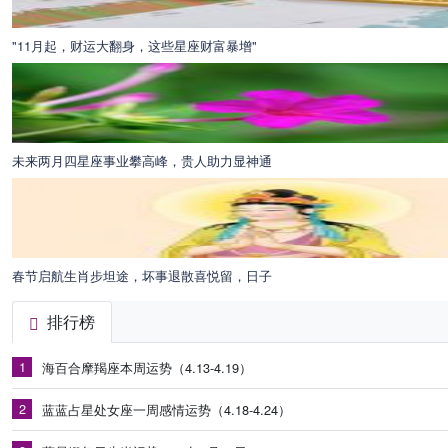
"11月起，财运大翻身，这些星座财富暴增"
未来两月四星座事业攀高峰，贵人助力显神通
春节启航生肖步坦途，坏事退散喜悦留，日子
排行榜
1
海百合摩羯座本周运势（4.13-4.19）
2
蓝蓝占星处女座一周感情运势（4.18-4.24）