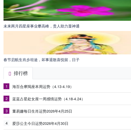
未来两月四星座事业攀高峰，贵人助力显神通
春节启航生肖步坦途，坏事退散喜悦留，日子
排行榜
1
海百合摩羯座本周运势（4.13-4.19）
2
蓝蓝占星处女座一周感情运势（4.18-4.24）
3
董易姗每日生肖运势2026年4月25日
4
爱莎公主今日运势2026年4月30日