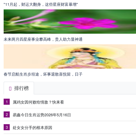
"11月起，财运大翻身，这些星座财富暴增"
未来两月四星座事业攀高峰，贵人助力显神通
春节启航生肖步坦途，坏事退散喜悦留，日子
排行榜
1
属鸡女因何败给情敌？快来看
2
易鑫今日生肖运势2026年5月16日
3
处女女分手的根本原因