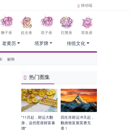
移动端
狮子座
处女座
双子座
巨蟹座
双鱼座
老黄历
塔罗牌
传统文化
丰
解释
热门图集
"11月起，财运大翻
四生肖财运冲天起，
身，这些星座财富暴
翻身致富展英勇无
增"
畏！