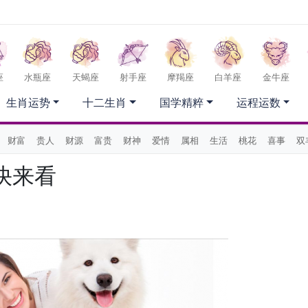
座
水瓶座
天蝎座
射手座
摩羯座
白羊座
金牛座
生肖运势
十二生肖
国学精粹
运程运数
财富
贵人
财源
富贵
财神
爱情
属相
生活
桃花
喜事
双
快来看