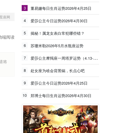
3
董易姗每日生肖运势2026年4月25日
星座网
4
爱莎公主今日运势2026年4月30日
5
揭秘！属龙女表白常犯哪些错？
动端阅读
6
苏珊米勒2026年5月水瓶座运势
7
爱莎公主摩羯座一周塔罗运势（4.13-4.19）
烦请将
8
处女座为啥会背黑锅，长点心吧
9
爱莎公主今日运势2026年4月25日
10
郑博士每日生肖运势2026年4月30日