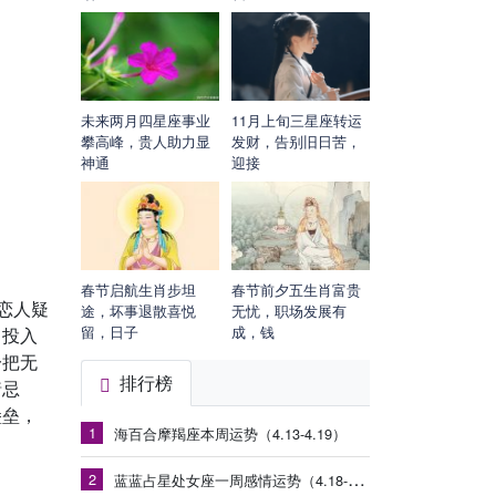
未来两月四星座事业
11月上旬三星座转运
攀高峰，贵人助力显
发财，告别旧日苦，
神通
迎接
春节启航生肖步坦
春节前夕五生肖富贵
恋人疑
途，坏事退散喜悦
无忧，职场发展有
留，日子
成，钱
中投入
一把无
排行榜
猜忌
堡垒，
1
海百合摩羯座本周运势（4.13-4.19）
2
蓝蓝占星处女座一周感情运势（4.18-4.24）