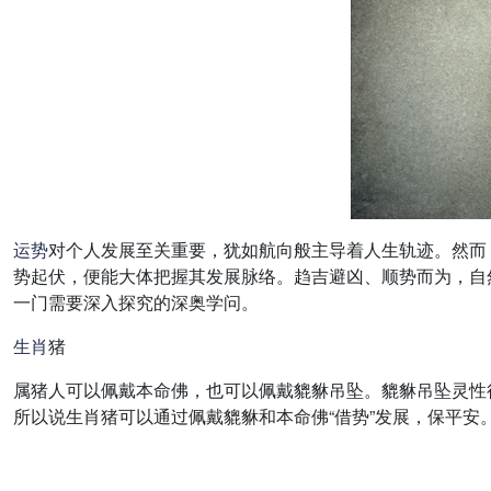
运势
对个人发展至关重要，犹如航向般主导着人生轨迹。然而
势起伏，便能大体把握其发展脉络。趋吉避凶、顺势而为，自
一门需要深入探究的深奥学问。
生肖
猪
属猪人可以佩戴本命佛，也可以佩戴貔貅吊坠。貔貅吊坠灵性
所以说生肖猪可以通过佩戴貔貅和本命佛“借势”发展，保平安