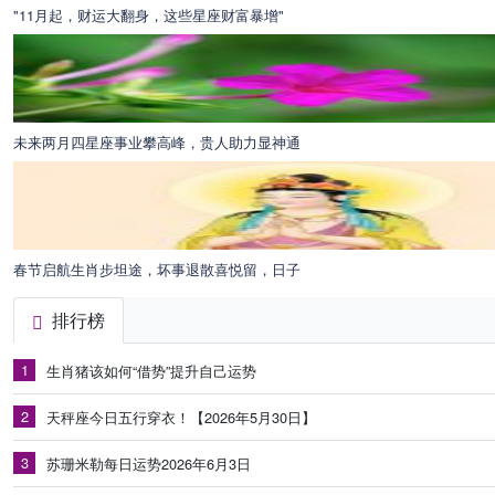
"11月起，财运大翻身，这些星座财富暴增"
未来两月四星座事业攀高峰，贵人助力显神通
春节启航生肖步坦途，坏事退散喜悦留，日子
排行榜
1
生肖猪该如何“借势”提升自己运势
2
天秤座今日五行穿衣！【2026年5月30日】
3
苏珊米勒每日运势2026年6月3日