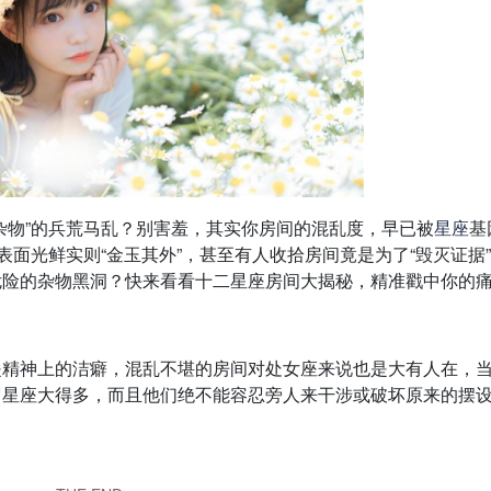
杂物”的兵荒马乱？别害羞，其实你房间的混乱度，早已被
星座
基
表面光鲜实则“金玉其外”，甚至有人收拾房间竟是为了“毁灭证据
危险的杂物黑洞？快来看看十二星座房间大揭秘，精准戳中你的
是精神上的洁癖，混乱不堪的房间对处女座来说也是大有人在，
它星座大得多，而且他们绝不能容忍旁人来干涉或破坏原来的摆