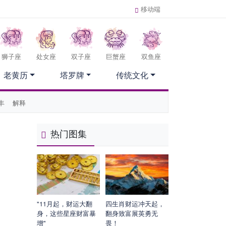
移动端
狮子座
处女座
双子座
巨蟹座
双鱼座
老黄历
塔罗牌
传统文化
丰
解释
热门图集
"11月起，财运大翻
四生肖财运冲天起，
身，这些星座财富暴
翻身致富展英勇无
增"
畏！