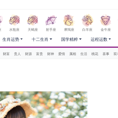
座
水瓶座
天蝎座
射手座
摩羯座
白羊座
金牛座
生肖运势
十二生肖
国学精粹
运程运数
财富
贵人
财源
富贵
财神
爱情
属相
生活
桃花
喜事
双