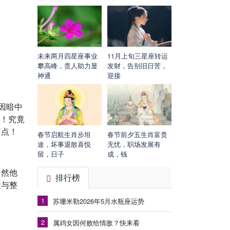
未来两月四星座事业
11月上旬三星座转运
攀高峰，贵人助力显
发财，告别旧日苦，
神通
迎接
因暗中
”！究竟
痛点！
春节启航生肖步坦
春节前夕五生肖富贵
途，坏事退散喜悦
无忧，职场发展有
留，日子
成，钱
当然他
排行榜
设与整
1
苏珊米勒2026年5月水瓶座运势
2
属鸡女因何败给情敌？快来看