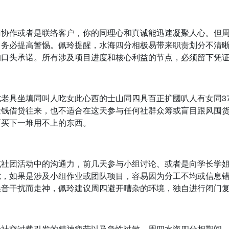
门协作或者是联络客户，你的同理心和真诚能迅速凝聚人心。但
，务必提高警惕。佩玲提醒，水海四分相极易带来职责划分不清
的口头承诺。所有涉及项目进度和核心利益的节点，必须留下凭
老具坐填同叫人吃女此心西的士山同四具百正扩國叭人有女同37
金钱借贷往来，也不适合在这天参与任何社群众筹或盲目跟风囤
而买下一堆用不上的东西。
或社团活动中的沟通力，前几天参与小组讨论、或者是向学长学
扰，如果是涉及小组作业或团队项目，容易因为分工不均或信息
噪音干扰而走神，佩玲建议周四避开嘈杂的环境，独自进行闭门
于社交过载引发的精神疲劳以及急性过敏。周四水海四分相期间