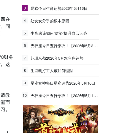
3
易鑫今日生肖运势2026年5月16日
周四在
4
处女女分手的根本原因
晰、同
证
5
生肖猪该如何“借势”提升自己运势
6
天秤座今日五行穿衣！【2026年5月30日】
8财务
7
苏珊米勒2026年5月双鱼座运势
货。这
8
生肖狗打工人该如何理财
9
星座女神每日星座运势2026年5月16日
姐请教
10
天秤座今日五行穿衣！【2026年5月19日】
错漏而
复习。
，去人