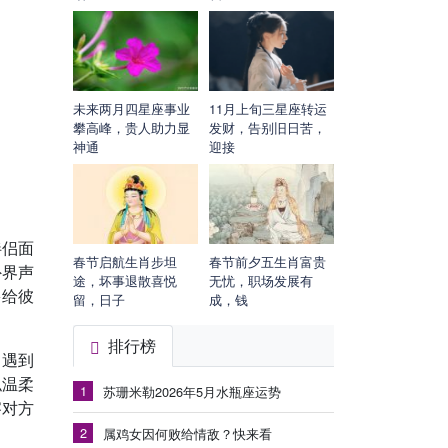
未来两月四星座事业
11月上旬三星座转运
攀高峰，贵人助力显
发财，告别旧日苦，
神通
迎接
伴侣面
春节启航生肖步坦
春节前夕五生肖富贵
外界声
途，坏事退散喜悦
无忧，职场发展有
多给彼
留，日子
成，钱
排行榜
中遇到
似温柔
1
苏珊米勒2026年5月水瓶座运势
察对方
2
属鸡女因何败给情敌？快来看