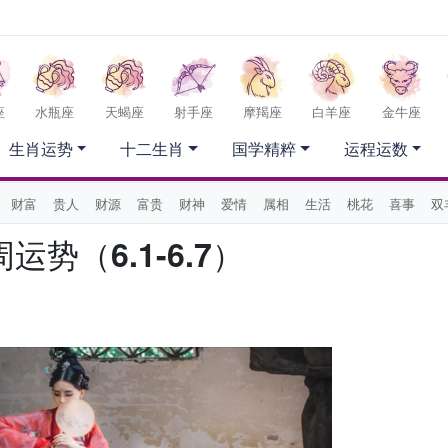
座
水瓶座
天蝎座
射手座
摩羯座
白羊座
金牛座
生肖运势
十二生肖
国学精粹
运程运数
财富
贵人
财源
富贵
财神
爱情
属相
生活
桃花
喜事
双
运势（6.1-6.7）