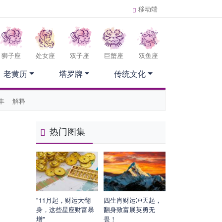
移动端
狮子座
处女座
双子座
巨蟹座
双鱼座
老黄历
塔罗牌
传统文化
丰
解释
热门图集
"11月起，财运大翻
四生肖财运冲天起，
身，这些星座财富暴
翻身致富展英勇无
增"
畏！