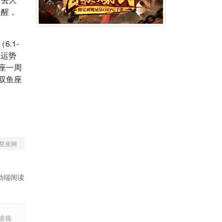
提醒，
。
6.1-
周运势
手座一周
玲双鱼座
星座网
动端阅读
烦请将