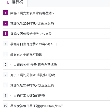
排行榜
1
揭秘！属龙女表白常犯哪些错？
2
苏珊米勒2026年5月水瓶座运势
3
属鸡女因何败给情敌？快来看
4
易鑫今日生肖运势2026年5月16日
5
处女女分手的根本原因
6
生肖猪该如何“借势”提升自己运势
7
开扒！属蛇男相亲时最挑剔你啥
8
苏珊米勒2026年5月双鱼座运势
9
生肖狗打工人该如何理财
10
星座女神每日星座运势2026年5月16日