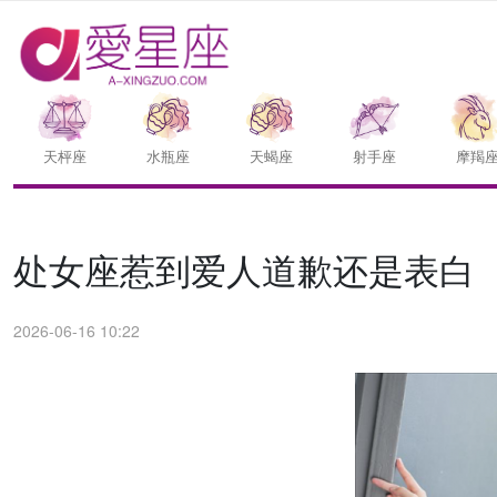
天枰座
水瓶座
天蝎座
射手座
摩羯
处女座惹到爱人道歉还是表白
2026-06-16 10:22