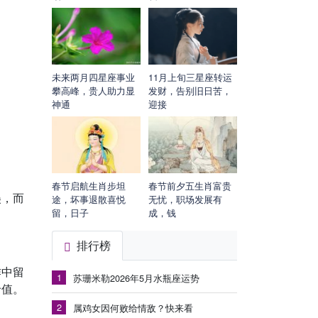
未来两月四星座事业
11月上旬三星座转运
攀高峰，贵人助力显
发财，告别旧日苦，
神通
迎接
春节启航生肖步坦
春节前夕五生肖富贵
美，而
途，坏事退散喜悦
无忧，职场发展有
留，日子
成，钱
排行榜
作中留
1
苏珊米勒2026年5月水瓶座运势
价值。
2
属鸡女因何败给情敌？快来看