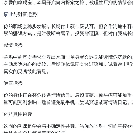
亲爱的摩羯座，本周开启向内探索之旅，被理性压抑的情绪会
事业
与财富运势
你的职场会稳步发展，长期付出获上级认可。但合作沟通中容
累的赚钱方式，是时候断舍离了。投资需谨慎，但对自我成长
感情运势
关系中的真实需求会浮出水面。单身者会遇见能读懂你沉默的
主动表达内心的柔软。后期整体氛围会逐渐缓和，试着说出那
真实的灵魂彼此看见。
健康运势
你的身体正在替你传递情绪信号。肩颈僵硬、偏头痛可能加重
量可能受到影响，睡前避免刷手机，尝试冥想或写情绪日记。
奇姐灵性锦囊
这周的功课是学会与不确定性共舞。当你放下对一切的掌控欲
如其来的念头都是宇宙的低语。