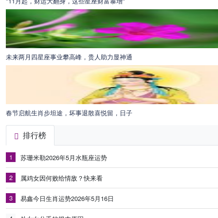
"11月起，财运大翻身，这些星座财富暴增"
未来两月四星座事业攀高峰，贵人助力显神通
春节启航生肖步坦途，坏事退散喜悦留，日子
排行榜
1
苏珊米勒2026年5月水瓶座运势
2
属鸡女因何败给情敌？快来看
3
易鑫今日生肖运势2026年5月16日