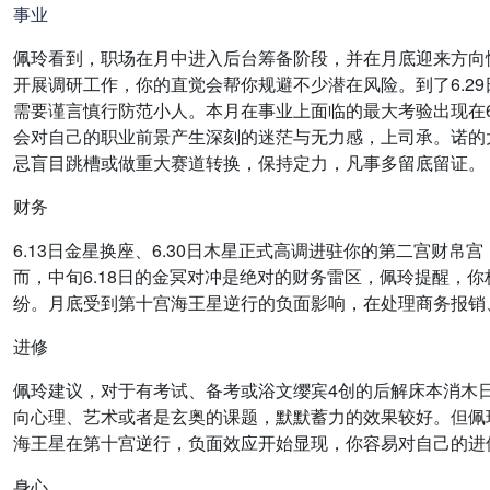
事业
佩玲看到，职场在月中进入后台筹备阶段，并在月底迎来方向性
开展调研工作，你的直觉会帮你规避不少潜在风险。到了6.2
需要谨言慎行防范小人。本月在事业上面临的最大考验出现在6
会对自己的职业前景产生深刻的迷茫与无力感，上司承。诺的
忌盲目跳槽或做重大赛道转换，保持定力，凡事多留底留证。
财务
6.13日金星换座、6.30日木星正式高调进驻你的第二宫
而，中旬6.18日的金冥对冲是绝对的财务雷区，佩玲提醒，
纷。月底受到第十宫海王星逆行的负面影响，在处理商务报销
进修
佩玲建议，对于有考试、备考或浴文缨宾4创的后解床本消木日
向心理、艺术或者是玄奥的课题，默默蓄力的效果较好。但佩玲
海王星在第十宫逆行，负面效应开始显现，你容易对自己的进
身心