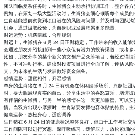
团队面临复杂任务时，生肖猪会主动承担协调工作，整合各方
例如，在策划一场大型活动时，生肖猪会细心倾听每个成员的
生肖猪能提前察觉到项目潜在的风险与问题，并及时与团队沟
机会，通过汲取经验，为自身职业发展积累更多能量。
财运运势：机遇暗藏，合理规划
财运上，生肖猪在 6 月 24 日正财稳定，工作带来的收
会通过朋友介绍接触到一些小众但有潜力的投资渠道，或者参
比如，朋友分享的某个新兴的文创产品众筹项目，若经过谨慎
性，不可冲动行事。建议对投资项目进行全面了解，评估风险
支，为未来的生活与发展做好资金储备。
感情运势：甜蜜相伴，升温感情
单身的生肖猪在 6 月 24 日有机会在休闲娱乐场所、兴
时，要大胆展现真实的自己，分享生活中的喜怒哀乐，增进彼
有伴侣的生肖猪，与另一半的感情在这一天更加甜蜜。可以安
情。当双方出现小摩擦时，生肖猪要发挥包容体贴的特质，主
健康运势：放松身心，适度调养
生肖猪在 6 月 24 日的健康状况整体良好，但由于工作
工作间隙可以进行冥想、深呼吸练习，缓解压力，放松紧绷的