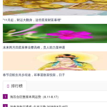
"11月起，财运大翻身，这些星座财富暴增"
未来两月四星座事业攀高峰，贵人助力显神通
春节启航生肖步坦途，坏事退散喜悦留，日子
排行榜
1
海百合巨蟹座本周运势（8.11-8.17）
2
张鑫龙每日通盛+生肖运势 2025年8月18日