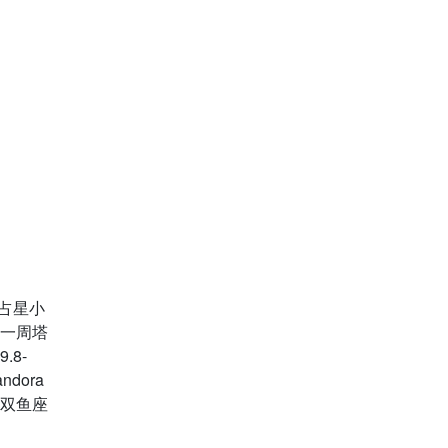
ra占星小
座一周塔
.8-
dora
巫双鱼座