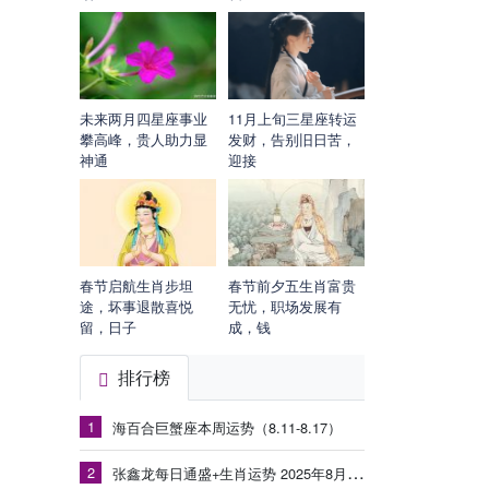
未来两月四星座事业
11月上旬三星座转运
攀高峰，贵人助力显
发财，告别旧日苦，
神通
迎接
春节启航生肖步坦
春节前夕五生肖富贵
途，坏事退散喜悦
无忧，职场发展有
留，日子
成，钱
排行榜
1
海百合巨蟹座本周运势（8.11-8.17）
2
张鑫龙每日通盛+生肖运势 2025年8月18日