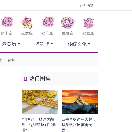
移动端
狮子座
处女座
双子座
巨蟹座
双鱼座
老黄历
塔罗牌
传统文化
丰
解释
热门图集
"11月起，财运大翻
四生肖财运冲天起，
身，这些星座财富暴
翻身致富展英勇无
增"
畏！