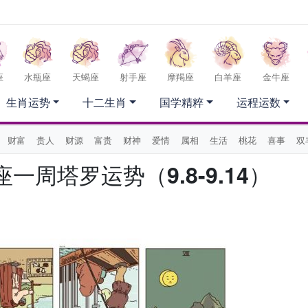
座
水瓶座
天蝎座
射手座
摩羯座
白羊座
金牛座
生肖运势
十二生肖
国学精粹
运程运数
财富
贵人
财源
富贵
财神
爱情
属相
生活
桃花
喜事
双
座一周塔罗运势（9.8-9.14）