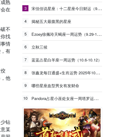
有成熟
3
宋佳佳说星座：十二星座今日财运（9月20日）
才会在
4
揭秘五大最腹黑的星座
远破不
5
Ezoey徐佩玲天蝎座一周运势（9.29-10.5）
让你找
列事情
6
立秋三候
些，有
7
蓝蓝占星白羊座一周运势（10.6-10.12）
佼佼
8
张鑫龙每日通盛+生肖运势 2025年10月10日
春，他
9
哪些星座血型男女有发财命
10
Pandora占星小巫处女座一周塔罗运势（9.15-9.21）
会少钻
在意某
正是因