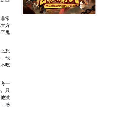
、非常
慨大方
甚至甩
怎么想
候，他
吃不吃
思考一
好。只
被他激
的，感