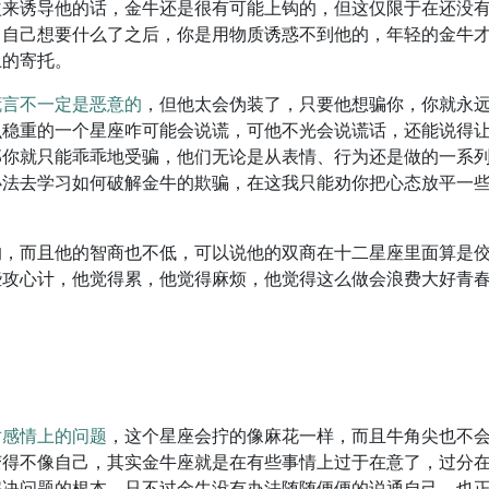
益来诱导他的话，金牛还是很有可能上钩的，但这仅限于在还没
了自己想要什么了之后，你是用物质诱惑不到他的，年轻的金牛
上的寄托。
谎言不一定是恶意的
，但他太会伪装了，只要他想骗你，你就永
么稳重的一个星座咋可能会说谎，可他不光会说谎话，还能说得
那你就只能乖乖地受骗，他们无论是从表情、行为还是做的一系
办法去学习如何破解金牛的欺骗，在这我只能劝你把心态放平一
的，而且他的智商也不低
，可以说他的双商在十二星座里面算是
些攻心计，他觉得累，他觉得麻烦，他觉得这么做会浪费大好青
。
对感情上的问题
，这个星座会拧的像麻花一样，而且牛角尖也不
变得不像自己，其实金牛座就是在有些事情上过于在意了，过分
解决问题的根本，只不过金牛没有办法随随便便的说通自己，也