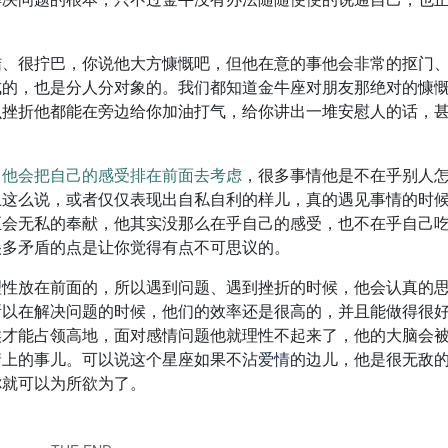
结、很拧巴
，你说他大方慷慨吧，但他在意的事他会非常的抠门
成的，也是分人分对象的。我们都知道金牛座对朋友那绝对的慷
么挫折他都能在旁边给你加油打气，给你讲出一堆安慰人的话，
，他会把自己的感受排在前面去考虑
，很多事情他是不在乎别人
上这么说，或者仅仅表现出自私自利的样儿，真的遇见事情的时
至会无私的奉献，他其实没那么在乎自己的感受，也不在乎自己
很多矛盾的点是让你觉得有点不可思议的。
理性放在前面的
，所以遇到问题、遇到挫折的时候，他会认真的
所以在解决问题的时候，他们的效率还是很高的，并且能做得很
候才能占领高地，面对感情问题他就理性不起来了，他的大脑会
情上的事儿。可以说这个星座如果不沾
爱情
的边儿，他是很无敌
你就可以为所欲为了。