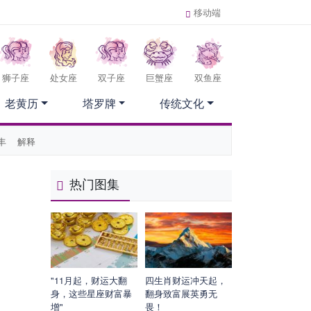
移动端
狮子座
处女座
双子座
巨蟹座
双鱼座
老黄历
塔罗牌
传统文化
丰
解释
热门图集
"11月起，财运大翻
四生肖财运冲天起，
身，这些星座财富暴
翻身致富展英勇无
增"
畏！