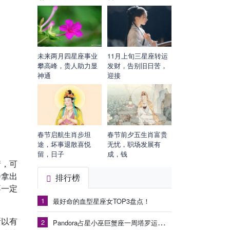
未来两月四星座事业
11月上旬三星座转运
攀高峰，贵人助力显
发财，告别旧日苦，
神通
迎接
春节启航生肖步坦
春节前夕五生肖富贵
途，坏事退散喜悦
无忧，职场发展有
留，日子
成，钱
情，可
会拿出
排行榜
不一定
1
最好命的血型星座女TOP3盘点！
所以有
2
Pandora占星小巫巨蟹座一周塔罗运势（9.15-9.21）