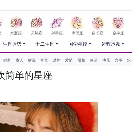
座
水瓶座
天蝎座
射手座
摩羯座
白羊座
金牛座
生肖运势
十二生肖
国学精粹
运程运数
财富
贵人
财源
富贵
财神
爱情
属相
生活
桃花
喜事
双
欢简单的星座