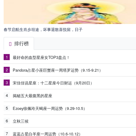
春节启航生肖步坦途，坏事退散喜悦留，日子
排行榜
1
最好命的血型星座女TOP3盘点！
2
Pandora占星小巫巨蟹座一周塔罗运势（9.15-9.21）
3
宋佳佳说星座：十二星座今日财运（9月20日）
4
揭秘五大最腹黑的星座
5
Ezoey徐佩玲天蝎座一周运势（9.29-10.5）
6
立秋三候
7
蓝蓝占星白羊座一周运势（10.6-10.12）