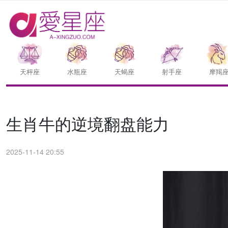
天枰座
水瓶座
天蝎座
射手座
摩羯
生肖牛的逆境翻盘能力
2025-11-14 20:55