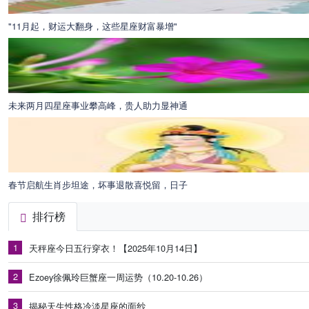
"11月起，财运大翻身，这些星座财富暴增"
未来两月四星座事业攀高峰，贵人助力显神通
春节启航生肖步坦途，坏事退散喜悦留，日子
排行榜
1
天秤座今日五行穿衣！【2025年10月14日】
2
Ezoey徐佩玲巨蟹座一周运势（10.20-10.26）
3
揭秘天生性格冷淡星座的面纱