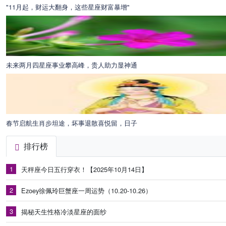
"11月起，财运大翻身，这些星座财富暴增"
未来两月四星座事业攀高峰，贵人助力显神通
春节启航生肖步坦途，坏事退散喜悦留，日子
排行榜
1
天秤座今日五行穿衣！【2025年10月14日】
2
Ezoey徐佩玲巨蟹座一周运势（10.20-10.26）
3
揭秘天生性格冷淡星座的面纱