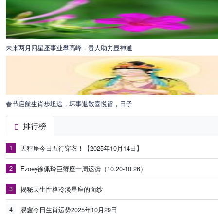
未来两月四星座事业攀高峰，贵人助力显神通
春节启航生肖步坦途，坏事退散喜悦留，日子
排行榜
1
天秤座今日五行穿衣！【2025年10月14日】
2
Ezoey徐佩玲巨蟹座一周运势（10.20-10.26）
3
揭秘天生性格冷淡星座的面纱
4
易鑫今日生肖运势2025年10月29日