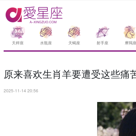
天枰座
水瓶座
天蝎座
射手座
摩羯
原来喜欢生肖羊要遭受这些痛
2025-11-14 20:56