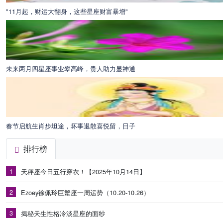
"11月起，财运大翻身，这些星座财富暴增"
未来两月四星座事业攀高峰，贵人助力显神通
春节启航生肖步坦途，坏事退散喜悦留，日子
排行榜
1
天秤座今日五行穿衣！【2025年10月14日】
2
Ezoey徐佩玲巨蟹座一周运势（10.20-10.26）
3
揭秘天生性格冷淡星座的面纱