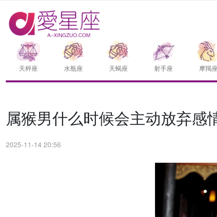
天枰座
水瓶座
天蝎座
射手座
摩羯
属猴男什么时候会主动放弃感
2025-11-14 20:56