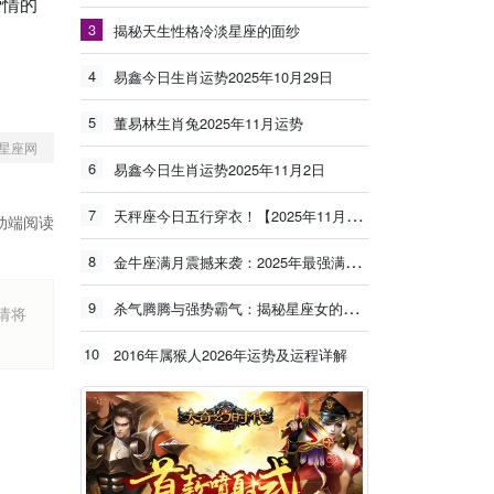
爱情的
3
揭秘天生性格冷淡星座的面纱
4
易鑫今日生肖运势2025年10月29日
5
董易林生肖兔2025年11月运势
星座网
6
易鑫今日生肖运势2025年11月2日
7
天秤座今日五行穿衣！【2025年11月3日】
动端阅读
8
金牛座满月震撼来袭：2025年最强满月能量冲击旧有模式，新的丰盛正在生长！
9
杀气腾腾与强势霸气：揭秘星座女的独特魅力
烦请将
10
2016年属猴人2026年运势及运程详解