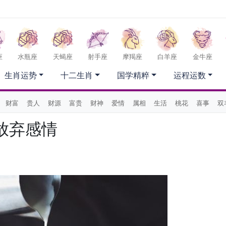
座
水瓶座
天蝎座
射手座
摩羯座
白羊座
金牛座
生肖运势
十二生肖
国学精粹
运程运数
财富
贵人
财源
富贵
财神
爱情
属相
生活
桃花
喜事
双
放弃感情