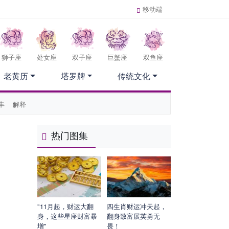
移动端
狮子座
处女座
双子座
巨蟹座
双鱼座
老黄历
塔罗牌
传统文化
丰
解释
热门图集
"11月起，财运大翻
四生肖财运冲天起，
身，这些星座财富暴
翻身致富展英勇无
增"
畏！