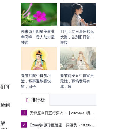
未来两月四星座事业
11月上旬三星座转运
攀高峰，贵人助力显
发财，告别旧日苦，
神通
迎接
春节启航生肖步坦
春节前夕五生肖富贵
途，坏事退散喜悦
无忧，职场发展有
他们可
留，日子
成，钱
排行榜
，遭到
1
天秤座今日五行穿衣！【2025年10月14日】
何解
2
Ezoey徐佩玲巨蟹座一周运势（10.20-10.26）