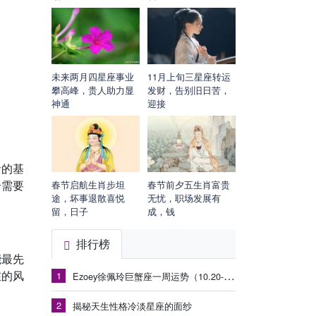
未来两月四星座事业
11月上旬三星座转运
攀高峰，贵人助力显
发财，告别旧日苦，
神通
迎接
者的基
个需要
春节启航生肖步坦
春节前夕五生肖富贵
途，坏事退散喜悦
无忧，职场发展有
留，日子
成，钱
排行榜
能最先
在的风
1
Ezoey徐佩玲巨蟹座一周运势（10.20-10.26）
2
揭秘天生性格冷淡星座的面纱