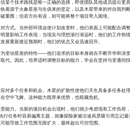
坚信某个技术路线是唯一正确的选择，即使团队其他成员提出更
种执着源于火象星座与生俱来的坚定，以及木星带来的对自我判
突破重围；但若方向有误，则可能将整个项目带入困境。
应对方式。当外部环境迫使计划改变时，他们表面上可能配合调
会明显影响工作表现：当现实与理想渐行渐远时，他们的工作热
态发展重新接近预期时，他们的状态又会迅速回升。
作为变动星座的特性——他们追求的目标本身就在不断升华和演
所取代。因此，培养适时调整目标的能力，学会在坚持与变通间
时应对多个任务和机会。木星的扩散性使他们天生具备多任务处
球在空中飞舞。这种能力既带来优势，也暗藏危机。
承受能力。当新的项目机会出现时，他们很少考虑现有工作负荷
在执行任务时容易偏离主题，就像探险家被沿途风景吸引而忘记最
也可能导致工作范围无限扩大，最终超出可控范围。