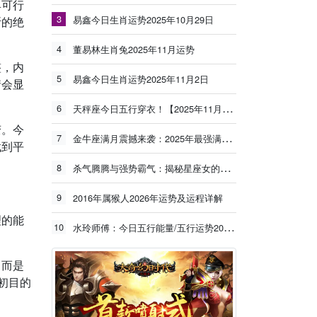
具可行
3
易鑫今日生肖运势2025年10月29日
断的绝
4
董易林生肖兔2025年11月运势
整，内
5
易鑫今日生肖运势2025年11月2日
情会显
6
天秤座今日五行穿衣！【2025年11月3日】
变。今
7
金牛座满月震撼来袭：2025年最强满月能量冲击旧有模式，新的丰盛正在生长！
找到平
8
杀气腾腾与强势霸气：揭秘星座女的独特魅力
9
2016年属猴人2026年运势及运程详解
理的能
10
水玲师傅：今日五行能量/五行运势2025年11月17日
，而是
初目的