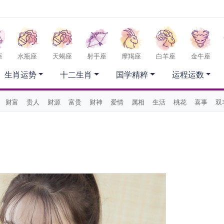
座
水瓶座
天蝎座
射手座
摩羯座
白羊座
金牛座
生肖运势
十二生肖
国学精粹
运程运数
财富
贵人
财源
富贵
财神
爱情
属相
生活
桃花
喜事
双