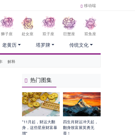
移动端
狮子座
处女座
双子座
巨蟹座
双鱼座
老黄历
塔罗牌
传统文化
丰
解释
热门图集
"11月起，财运大翻
四生肖财运冲天起，
身，这些星座财富暴
翻身致富展英勇无
增"
畏！