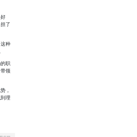
得好
承担了
。这种
。
确的职
，带领
优势，
找到理