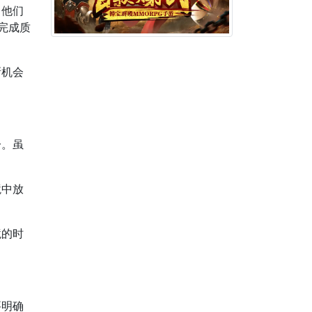
，他们
完成质
新机会
分。虽
境中放
境的时
要明确