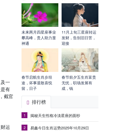
未来两月四星座事业
11月上旬三星座转运
攀高峰，贵人助力显
发财，告别旧日苦，
神通
迎接
春节启航生肖步坦
春节前夕五生肖富贵
，及一
途，坏事退散喜悦
无忧，职场发展有
留，日子
成，钱
运是有
，截官
排行榜
1
揭秘天生性格冷淡星座的面纱
及财运
2
易鑫今日生肖运势2025年10月29日