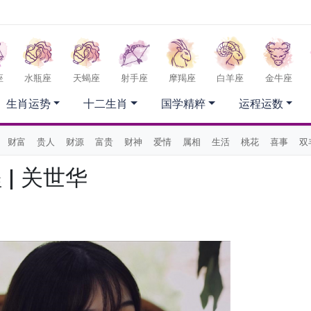
座
水瓶座
天蝎座
射手座
摩羯座
白羊座
金牛座
生肖运势
十二生肖
国学精粹
运程运数
财富
贵人
财源
富贵
财神
爱情
属相
生活
桃花
喜事
双
 | 关世华