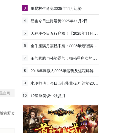
3
董易林生肖兔2025年11月运势
4
易鑫今日生肖运势2025年11月2日
5
天秤座今日五行穿衣！【2025年11月3日】
6
金牛座满月震撼来袭：2025年最强满月能量冲击旧有模式，新的丰盛正在生长！
7
杀气腾腾与强势霸气：揭秘星座女的独特魅力
8
2016年属猴人2026年运势及运程详解
9
水玲师傅：今日五行能量/五行运势2025年11月17日
星座网
10
12星座笑谈中秋赏月
动端阅读