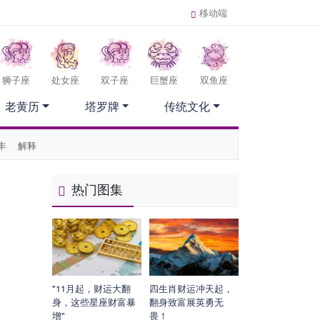
移动端
狮子座
处女座
双子座
巨蟹座
双鱼座
老黄历
塔罗牌
传统文化
丰
解释
热门图集
"11月起，财运大翻
四生肖财运冲天起，
身，这些星座财富暴
翻身致富展英勇无
增"
畏！