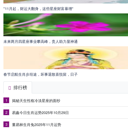
"11月起，财运大翻身，这些星座财富暴增"
未来两月四星座事业攀高峰，贵人助力显神通
春节启航生肖步坦途，坏事退散喜悦留，日子
排行榜
1
揭秘天生性格冷淡星座的面纱
2
易鑫今日生肖运势2025年10月29日
3
董易林生肖兔2025年11月运势