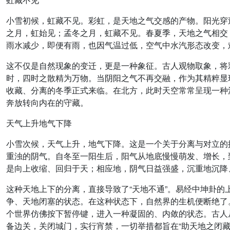
小雪初候，虹藏不见。彩虹，是天地之气交感的产物。阳光穿
之月，虹始见；孟冬之月，虹藏不见。春夏季，天地之气相交
雨水减少，即便有雨，也因气温过低，空气中水汽形态改变，
这不仅是自然现象的变迁，更是一种象征。古人观物取象，将
时，四时之散精为万物。当阴阳之气不再交融，作为其精粹显
收藏、分离的冬季正式来临。在北方，此时天空常常呈现一种
奔放转向内在的守藏。
天气上升地气下降
小雪次候，天气上升，地气下降。这是一个关于分离与对立的描
重浊的阴气。自冬至一阳生后，阳气从地底慢慢萌发、增长，
是向上收缩、回归于天；相应地，阴气日益强盛，沉重地沉降
这种天地上下的分离，直接导致了“天地不通”。易经中坤卦的
争、天地闭塞的状态。在这种状态下，自然界的生机便断绝了
个世界仿佛按下暂停键，进入一种凝固的、内敛的状态。古人
备边关，关闭城门，实行宵禁，一切举措都旨在“助天地之闭